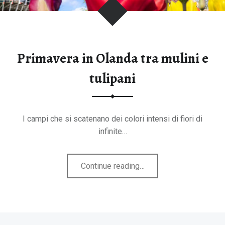
tegorie
Primavera in Olanda tra mulini e
tulipani
I campi che si scatenano dei colori intensi di fiori di
infinite…
"Primavera
Continue reading
…
in
Olanda
tra
mulini
B