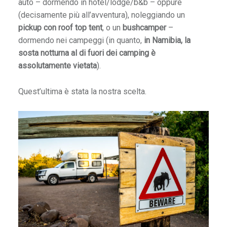
auto – dormendo in hotel/lodge/b&b – oppure
f
(decisamente più all’avventura), noleggiando un
r
pickup con roof top tent
, o un
bushcamper
–
i
dormendo nei campeggi (in quanto,
in Namibia, la
c
sosta notturna al di fuori dei camping è
a
assolutamente vietata
).
A
Quest’ultima è stata la nostra scelta.
p
e
i
r
o
n
,
u
n
a
m