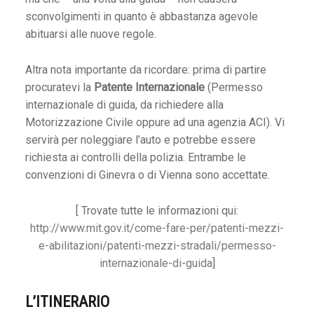
a
sconvolgimenti in quanto è abbastanza agevole
/
abituarsi alle nuove regole.
r
Altra nota importante da ricordare: prima di partire
O
procuratevi la
Patente Internazionale
(Permesso
f
internazionale di guida, da richiedere alla
f
Motorizzazione Civile oppure ad una agenzia ACI). Vi
e
servirà per noleggiare l’auto e potrebbe essere
r
richiesta ai controlli della polizia. Entrambe le
t
convenzioni di Ginevra o di Vienna sono accettate.
e
v
[ Trovate tutte le informazioni qui:
o
http://www.mit.gov.it/come-fare-per/patenti-mezzi-
e-abilitazioni/patenti-mezzi-stradali/permesso-
internazionale-di-guida
]
Q
a
L’ITINERARIO
t