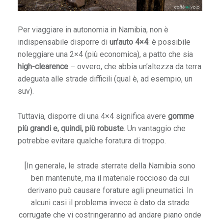
a
n
Per viaggiare in autonomia in Namibia, non è
o
indispensabile disporre di
un’auto 4×4
: è possibile
p
noleggiare una 2×4 (più economica), a patto che sia
e
high-clearence
– ovvero, che abbia un’altezza da terra
r
adeguata alle strade difficili (qual è, ad esempio, un
i
suv).
l
N
Tuttavia, disporre di una 4×4 significa avere
gomme
e
più grandi e, quindi, più robuste
. Un vantaggio che
p
potrebbe evitare qualche foratura di troppo.
a
l
[In generale, le strade sterrate della Namibia sono
ben mantenute, ma il materiale roccioso da cui
derivano può causare forature agli pneumatici. In
alcuni casi il problema invece è dato da strade
corrugate che vi costringeranno ad andare piano onde