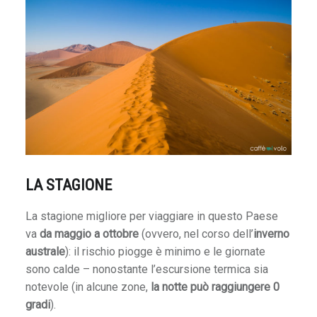
n
e
l
l
a
s
t
a
g
i
LA STAGIONE
o
n
La stagione migliore per viaggiare in questo Paese
e
va
da maggio a ottobre
(ovvero, nel corso dell’
inverno
s
australe
): il rischio piogge è minimo e le giornate
e
sono calde – nonostante l’escursione termica sia
c
notevole (in alcune zone,
la notte può raggiungere 0
c
gradi
).
a