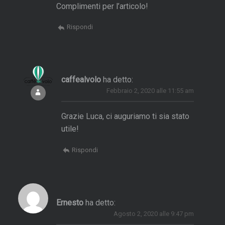
Complimenti per l’articolo!
a
Rispondi
S
n
g
caffealvolo
ha detto:
a
Febbraio 2, 2020 alle 11:55 am
p
Grazie Luca, ci auguriamo ti sia stato
o
utile!
r
e
Rispondi
e
B
a
n
Ernesto
ha detto:
g
Agosto 2, 2020 alle 9:47 pm