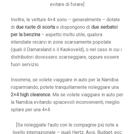
evitare di forare]
Inoltre, le vetture 4×4 sono – generalmente – dotate
di
due ruote di scorta
e dispongono di
due serbatoi
O
per la benzina
– aspetto molto utile, qualora
intendiate recarvi in zone scarsamente popolate
(quali il Damaraland o il Kaokoveld), o nel caso in cui i
distributori dovessero scarseggiare, oppure essere
fuori servizio.
Insomma, se volete viaggiare in auto per la Namibia
risparmiando, potete tranquillamente noleggiare una
2×4 high clearence
. Ma se volete viaggiare in auto per
la Namibia evitando spiacevoli inconvenienti, meglio
optare per una 4×4.
[Se noleggiate l’auto con le compagnie più note a
livello internazionale – quali Hertz, Avis, Budget, ecc