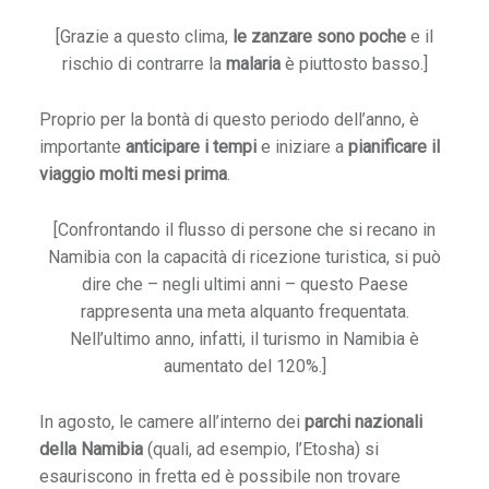
[Grazie a questo clima,
le zanzare sono poche
e il
T
rischio di contrarre la
malaria
è piuttosto basso.]
i
b
Proprio per la bontà di questo periodo dell’anno, è
e
importante
anticipare i tempi
e iniziare a
pianificare il
t
viaggio molti mesi prima
.
:
c
[Confrontando il flusso di persone che si recano in
o
Namibia con la capacità di ricezione turistica, si può
m
dire che – negli ultimi anni – questo Paese
e
rappresenta una meta alquanto frequentata.
p
Nell’ultimo anno, infatti, il turismo in Namibia è
r
aumentato del 120%.]
e
v
e
In agosto, le camere all’interno dei
parchi nazionali
n
della Namibia
(quali, ad esempio, l’Etosha) si
i
esauriscono in fretta ed è possibile non trovare