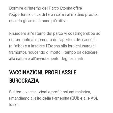
u
r
Dormire all’interno del Parco Etosha offre
a
l’opportunità unica di fare i safari al mattino presto,
/
quando gli animali sono più attivi.
r
d
Risiedere all’esterno del parco vi costringerebbe ad
a
entrare solo al momento dell’apertura dei cancelli
M
(all’alba) e a lasciare l’Etosha alla loro chiusura (al
tramonto), riducendo di molto il tempo da dedicare
alla natura e all’avvistamento degli animali.
a
n
VACCINAZIONI, PROFILASSI E
o
BUROCRAZIA
!
Sul tema vaccinazioni e profilassi antimalarica,
D
rimandiamo al sito della Farnesina (
QUI
) e alle ASL
a
locali.
M