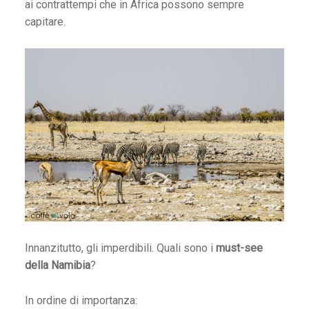
ai contrattempi che in Africa possono sempre
e
capitare.
d
v
e
r
s
e
d
e
s
t
n
Innanzitutto, gli imperdibili. Quali sono i
must-see
a
della Namibia
?
z
In ordine di importanza: