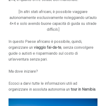
o
t
[In altri stati africani, è possibile viaggiare
s
autonomamente esclusivamente noleggiando un’auto
w
4×4 e solo avendo buone capacità di guida su strade
a
difficili.]
n
a
In questo Paese africano è possibile, quindi,
,
organizzare un
viaggio fai-da-te
, senza coinvolgere
s
guide o autisti e risparmiando sul costo di
e
un’avventura senza pari.
l
f
Ma dove iniziare?
-
d
Eccoci a darvi tutte le informazioni utili ad
r
organizzare in assoluta autonomia un
tour in Namibia
.
i
v
e