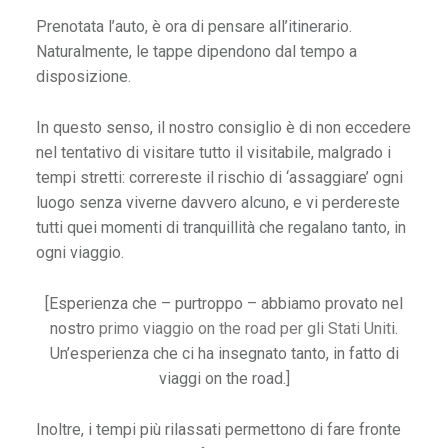
a
Prenotata l’auto, è ora di pensare all’itinerario.
r
Naturalmente, le tappe dipendono dal tempo a
A
disposizione.
r
In questo senso, il nostro consiglio è di non eccedere
w
nel tentativo di visitare tutto il visitabile, malgrado i
a
tempi stretti: correreste il rischio di ‘assaggiare’ ogni
y
luogo senza viverne davvero alcuno, e vi perdereste
s
tutti quei momenti di tranquillità che regalano tanto, in
E
ogni viaggio.
r
r
[Esperienza che – purtroppo – abbiamo provato nel
o
nostro
primo viaggio on the road per gli Stati Unit
i.
r
Un’esperienza che ci ha insegnato tanto, in fatto di
-
viaggi on the road.]
f
a
Inoltre, i tempi più rilassati permettono di fare fronte
r