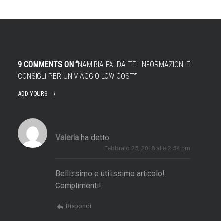
a
n
a
s
9 COMMENTS ON “
NAMIBIA FAI DA TE. INFORMAZIONI E
o
CONSIGLI PER UN VIAGGIO LOW-COST
”
ADD YOURS →
3
9
1
Valeria
ha detto:
e
Febbraio 25, 2018 alle 2:54 pm
u
r
Bellissimo e utilissimo articolo!
a
Complimenti!
/
Rispondi
r