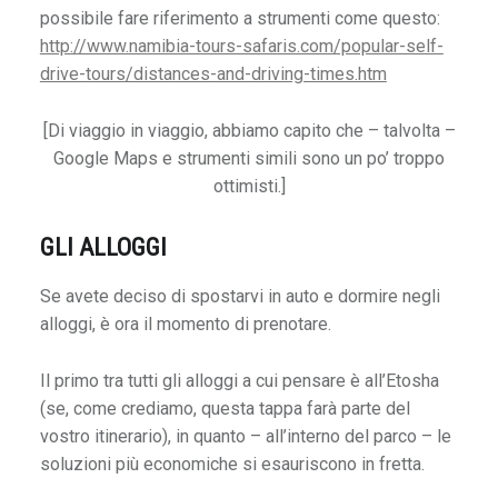
possibile fare riferimento a strumenti come questo:
M
http://www.namibia-tours-safaris.com/popular-self-
e
drive-tours/distances-and-driving-times.htm
r
d
[Di viaggio in viaggio, abbiamo capito che – talvolta –
Google Maps e strumenti simili sono un po’ troppo
a
ottimisti.]
n
a
GLI ALLOGGI
O
Se avete deciso di spostarvi in auto e dormire negli
f
alloggi, è ora il momento di prenotare.
f
e
Il primo tra tutti gli alloggi a cui pensare è all’Etosha
r
(se, come crediamo, questa tappa farà parte del
t
vostro itinerario), in quanto – all’interno del parco – le
e
soluzioni più economiche si esauriscono in fretta.
v