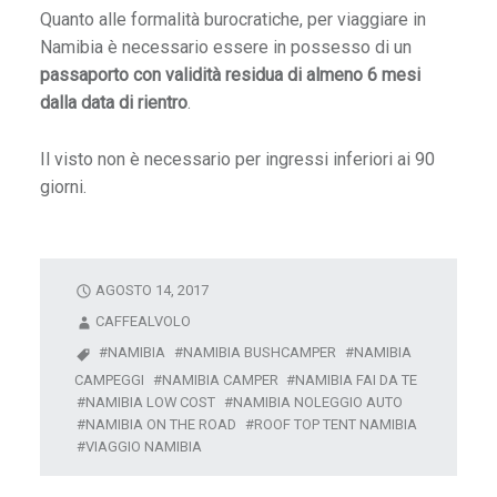
Quanto alle formalità burocratiche, per viaggiare in
Namibia è necessario essere in possesso di un
a
passaporto con validità residua di almeno 6 mesi
n
dalla data di rientro
.
o
a
Il visto non è necessario per ingressi inferiori ai 90
Z
giorni.
a
n
z
AGOSTO 14, 2017
b
CAFFEALVOLO
a
r
NAMIBIA
NAMIBIA BUSHCAMPER
NAMIBIA
CAMPEGGI
NAMIBIA CAMPER
NAMIBIA FAI DA TE
NAMIBIA LOW COST
NAMIBIA NOLEGGIO AUTO
T
NAMIBIA ON THE ROAD
ROOF TOP TENT NAMIBIA
a
VIAGGIO NAMIBIA
n
z