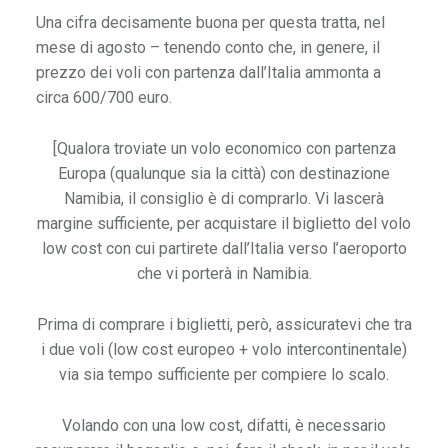
e
Una cifra decisamente buona per questa tratta, nel
n
mese di agosto – tenendo conto che, in genere, il
e
prezzo dei voli con partenza dall’Italia ammonta a
l
circa 600/700 euro.
P
a
[Qualora troviate un volo economico con partenza
e
Europa (qualunque sia la città) con destinazione
s
Namibia, il consiglio è di comprarlo. Vi lascerà
e
margine sufficiente, per acquistare il biglietto del volo
d
low cost con cui partirete dall’Italia verso l’aeroporto
e
che vi porterà in Namibia.
l
l
Prima di comprare i biglietti, però, assicuratevi che tra
e
i due voli (low cost europeo + volo intercontinentale)
N
via sia tempo sufficiente per compiere lo scalo.
e
v
Volando con una low cost, difatti, è necessario
i