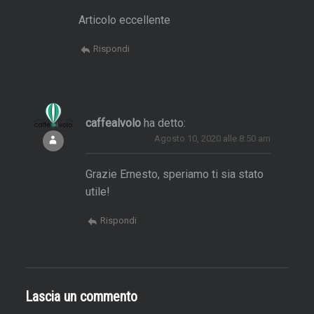
a
Articolo eccellente
d
e
Rispondi
s
h
a
p
caffealvolo
ha detto:
a
Agosto 10, 2020 alle 8:50 am
r
t
Grazie Ernesto, speriamo ti sia stato
utile!
r
e
Rispondi
d
a
3
4
Lascia un commento
1