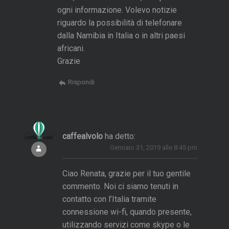
a
ogni informazione. Volevo notizie
3
riguardo la possibilità di telefonare
7
dalla Namibia in Italia o in altri paesi
8
africani.
e
Grazie
u
Rispondi
r
a
/
r
caffealvolo
ha detto:
T
Gennaio 31, 2019 alle 8:45 pm
h
a
Ciao Renata, grazie per il tuo gentile
commento. Noi ci siamo tenuti in
contatto con l’Italia tramite
a
connessione wi-fi, quando presente,
n
utilizzando servizi come skype o le