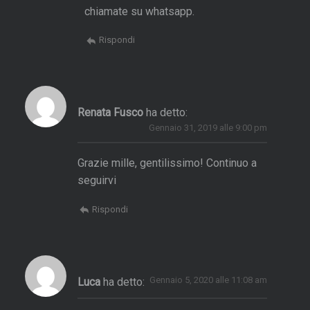
d
chiamate su whatsapp.
a
Rispondi
S
r
Renata Fusco
ha detto:
L
Gennaio 31, 2019 alle 9:00 pm
a
n
Grazie mille, gentilissimo! Continuo a
k
seguirvi
a
Rispondi
M
a
e
Gennaio 5, 2020 alle 11:08 am
Luca
ha detto:
s