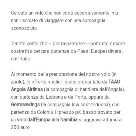
e
Cercate un volo che non costi eccessivamente, ma
T
non rischiate di viaggiare con una compagnia
i
sconosciuta.
b
e
Tenete conto che – per risparmiare – potreste essere
t
costretti a cercare partenze da Paesi Europei diversi
:
dall’Italia.
c
o
Al momento della prenotazione del nostro volo (in
m
aprile), le offerte migliori erano presentate da
TAAG
e
Angola Airlines
(la compagnia di bandiera dell’Angola),
e
con partenza da Lisbona o da Porto, oppure da
n
Germanwings
(la compagnia low cost tedesca), con
t
partenza da Colonia. Il prezzo più basso trovato per
r
un
volo dall’Europa alla Namibia
si aggirava attorno ai
a
250 euro.
r