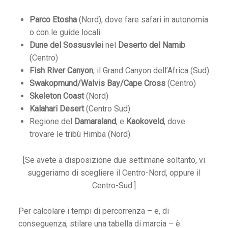
o
n
Parco Etosha
(Nord), dove fare safari in autonomia
o con le guide locali
d
Dune del Sossusvlei
nel
Deserto del Namib
a
(Centro)
1
Fish River Canyon
, il Grand Canyon dell’Africa (Sud)
5
Swakopmund/Walvis Bay/Cape Cross
(Centro)
7
Skeleton Coast
(Nord)
a
Kalahari Desert
(Centro Sud)
/
Regione del
Damaraland
, e
Kaokoveld
, dove
r
trovare le tribù Himba (Nord)
O
[Se avete a disposizione due settimane soltanto, vi
f
suggeriamo di scegliere il Centro-Nord, oppure il
f
Centro-Sud.]
e
r
Per calcolare i tempi di percorrenza – e, di
t
conseguenza, stilare una tabella di marcia – è
e