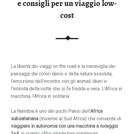
e consigli per un viaggio low-
tegorie
cost
La libertà dei viaggi on the road e la meraviglia dei
paesaggi dai colori densi e della natura assoluta,
l’emozione dell’incontro con gli animali liberi e
l’intimità della notte che si fa fredda e nera. L’Africa in
macchina, l’Africa in solitaria.
La Namibia è uno dei pochi Paesi dell’
Africa
subsahariana
(insieme al Sud Africa) che consente di
viaggiare in autonomia con una macchina a noleggio
B
2×4
, in quanto offre strade ben mantenute.