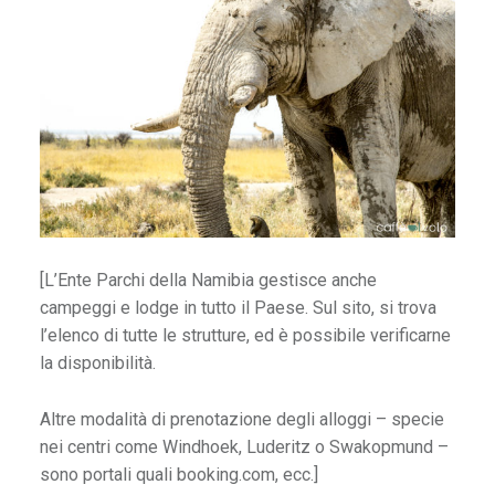
B
r
a
s
e
a
s
[L’Ente Parchi della Namibia gestisce anche
o
campeggi e lodge in tutto il Paese. Sul sito, si trova
l’elenco di tutte le strutture, ed è possibile verificarne
la disponibilità.
3
5
Altre modalità di prenotazione degli alloggi – specie
1
nei centri come Windhoek, Luderitz o Swakopmund –
e
sono portali quali booking.com, ecc.]