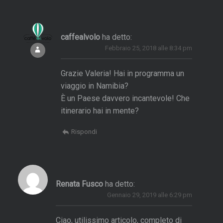
V
o
caffealvolo
ha detto:
Febbraio 25, 2018 alle 8:34 pm
p
e
Grazie Valeria! Hai in programma un
r
viaggio in Namibia?
L
È un Paese davvero incantevole! Che
o
itinerario hai in mente?
s
A
Rispondi
n
g
e
Renata Fusco
ha detto:
e
Gennaio 29, 2019 alle 6:29 pm
s
d
Ciao, utilissimo articolo, completo di