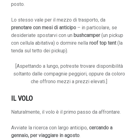
r
posto.
e
i
Lo stesso vale per il mezzo di trasporto, da
l
prenotare con mesi di anticipo
– in particolare, se
m
desideriate spostarvi con un
bushcamper
(un pickup
a
con cellula abitativa) o dormire nella
roof top tent
(la
l
tenda sul tetto dei pickup).
d
’
[Aspettando a lungo, potreste trovare disponibilità
a
soltanto dalle compagnie peggiori, oppure da coloro
l
che offrono mezzi a prezzi elevati.]
t
i
IL VOLO
t
u
Naturalmente, il volo è il primo passo da affrontare.
d
i
Avviate la ricerca con largo anticipo,
cercando a
n
gennaio, per viaggiare in agosto
.