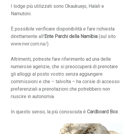
o
I lodge più utilizzati sono Okaukuejo, Halali e
Namutoni.
O
È possibile verificare disponibilità e fare richiesta
m
direttamente all’
Ente Parchi della Namibia
(sul sito
a
www.nwr.com.na/
).
n
A
Altrimenti, potreste fare riferimento ad una delle
numerose agenzie, che si preoccuperà di prenotare
r
gli alloggi al posto vostro senza aggiungere
V
commissioni e che – talvolta – ha corsie di accesso
preferenziali a prenotazioni che potrebbero non
o
riuscire in autonomia.
In questo senso, la più conosciuta è
Cardboard
Box
.
p
e
r