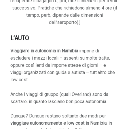
recuperare il bagaglio e, poi, fare il check-in per il volo
I
successivo. Pratiche che richiedono almeno 4 ore (il
l
tempo, però, dipende dalle dimensioni
B
dell’aeroporto).]
u
o
L’AUTO
n
g
Viaggiare in autonomia in Namibia
impone di
i
escludere i mezzi locali – assenti su molte tratte,
o
oppure così lenti da imporre attese di giorni – e
r
viaggi organizzati con guida e autista – tutt’altro che
n
low cost.
o
d
Anche i viaggi di gruppo (quali Overland) sono da
e
scartare, in quanto lasciano ben poca autonomia.
l
l
Dunque? Dunque restano soltanto due modi per
’
viaggiare autonomamente e low cost in Namibia
: in
A