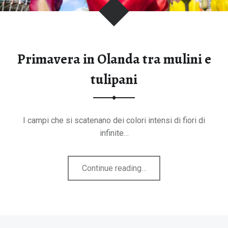
tegorie
Primavera in Olanda tra mulini e
tulipani
I campi che si scatenano dei colori intensi di fiori di
infinite…
"Primavera
Continue reading
…
in
Olanda
tra
mulini
B