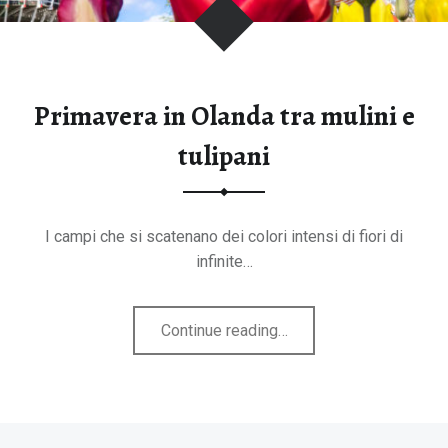
tegorie
Primavera in Olanda tra mulini e
tulipani
I campi che si scatenano dei colori intensi di fiori di
infinite…
"Primavera
Continue reading
…
in
Olanda
tra
mulini
B