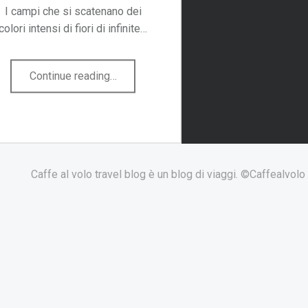
I campi che si scatenano dei
colori intensi di fiori di infinite…
"Primavera
Continue reading
…
in
Olanda
tra
mulini
e
Caffe al volo travel blog è un blog di viaggi. ©Caffealvol
tulipani"