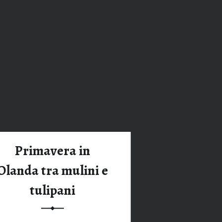
Tag:
keukenhoff date
Primavera in
Olanda tra mulini e
tulipani