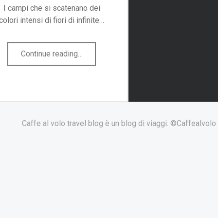
I campi che si scatenano dei
colori intensi di fiori di infinite…
"Primavera
Continue reading
…
in
Olanda
tra
mulini
e
Caffe al volo travel blog è un blog di viaggi. ©Caffealvol
tulipani"