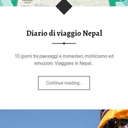
tegorie
Diario di viaggio Nepal
10 giorni tra paesaggi e monasteri, misticismo ed
emozioni. Viaggiare in Nepal…
"Diario
Continue reading
…
di
viaggio
Nepal"
B