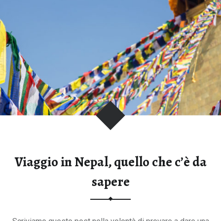
o
t
s
w
a
n
a
,
s
e
l
f
Viaggio in Nepal, quello che c’è da
-
d
sapere
r
i
v
e