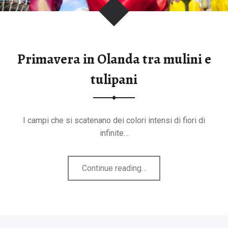
tegorie
Primavera in Olanda tra mulini e
tulipani
I campi che si scatenano dei colori intensi di fiori di
infinite…
"Primavera
Continue reading
…
in
Olanda
tra
mulini
B