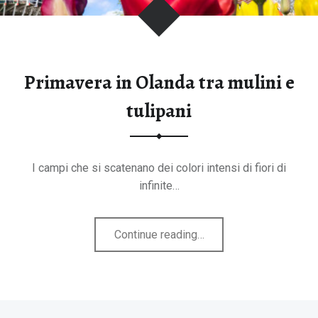
tegorie
Primavera in Olanda tra mulini e
tulipani
I campi che si scatenano dei colori intensi di fiori di
infinite…
"Primavera
Continue reading
…
in
Olanda
tra
mulini
B