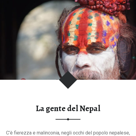
r
e
i
l
m
a
l
d
’
a
l
t
i
t
La gente del Nepal
u
d
i
C’è fierezza e malinconia, negli occhi del popolo nepalese,
n