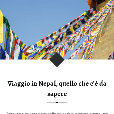
o
t
s
w
a
n
a
,
s
e
l
f
Viaggio in Nepal, quello che c’è da
-
d
sapere
r
i
v
e