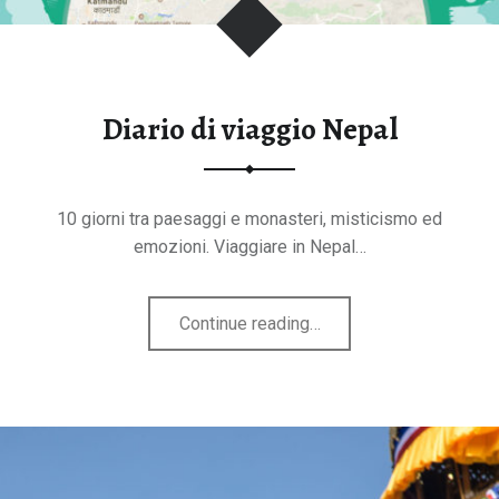
tegorie
Diario di viaggio Nepal
10 giorni tra paesaggi e monasteri, misticismo ed
emozioni. Viaggiare in Nepal…
"Diario
Continue reading
…
di
viaggio
Nepal"
B