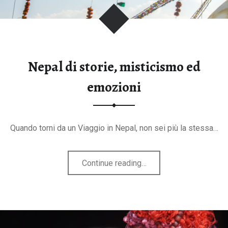
T
i
b
e
Nepal di storie, misticismo ed
t
:
emozioni
c
o
m
Quando torni da un Viaggio in Nepal, non sei più la stessa…
e
p
r
"Nepal
Continue reading
…
e
di
v
storie,
e
misticismo
n
ed
i
emozioni"