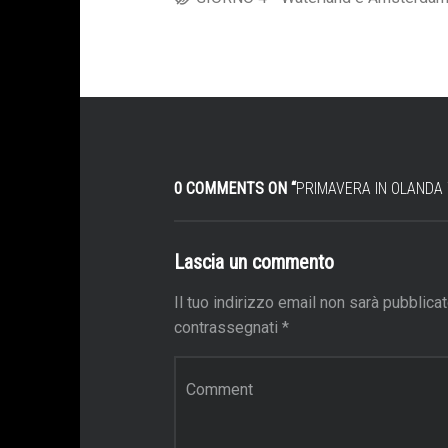
TRA
MULINI
E
TULIPANI"
TABLE
OF
0 COMMENTS ON “
PRIMAVERA IN OLANDA 
CONTENTS
Lascia un commento
Il tuo indirizzo email non sarà pubblicat
contrassegnati
*
C
o
m
m
e