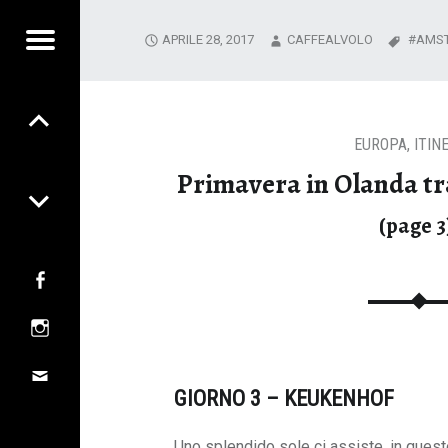
APRILE 28, 2017
CAFFEALVOLO
AMS
Menu
FEALVOLO
Post
A GUSTARE TRA EMOZIONI,
navigation
EUROPA
,
ITIN
E UTILITÀ
Primavera in Olanda tra
(page 3
olo
Facebook
n
Instagram
Mail
GIORNO 3 – KEUKENHOF
Uno splendido sole ci assiste, in quest