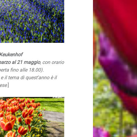
o Keukenhof
marzo al 21 maggio
, con orario
perta fino alle 18.00).
 e il tema di quest’anno è il
ese
.]