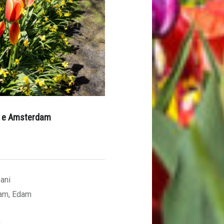
d e Amsterdam
pani
dam, Edam
m